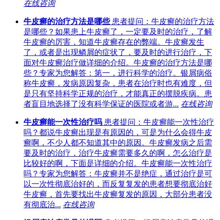
在线咨询
牛皮癣的治疗方法是哪些
患者提问：牛皮癣的治疗方法
是哪些？如果患上牛皮癣了，一定要及时的治疗，了解
牛皮癣的厉害，知道牛皮癣存在的弊端。牛皮癣发生
了，或者是出现鳞屑的症状了，要及时的进行治疗，下
面对牛皮癣治疗做详细的介绍。牛皮癣的治疗方法是哪
些？专家为您解答：第一，进行科学的治疗。银屑病俗
称牛皮癣，发病原因复杂，患者在治疗时也有难度，但
是只有坚持科学正规的治疗，才能真正的摆脱疾病。患
者盲目地选择了没有科学保证的医院或者游...
在线咨询
牛皮癣能一次性治疗吗
患者提问：牛皮癣能一次性治疗
吗？都说牛皮癣出现是有原因的，可是为什么会得牛皮
癣啊，不少人都不知道其中的原因。牛皮癣发病之后需
要及时的治疗，治疗牛皮癣需要多久的啊，怎么治疗是
比较好的啊，下面是详细的介绍。牛皮癣能一次性治疗
吗？专家为您解答：牛皮癣并不是绝症，通过治疗是可
以一次性彻底治好的，而反复复发的患者想要彻底治好
牛皮癣，首先要找出牛皮癣复发的原因，大部分患者没
有彻底治...
在线咨询