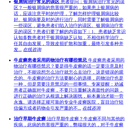
银屑病治疗常见的误区
患者提问：银屑病治疗常见的误
区？一般银屑病的危害很严重的，如果患上银屑病的
话，应该注意平时的护理，了解怎样护理银屑病比较
好。银屑病要及时的进行治疗，同时需要了解银屑病的
一些误区，避免患者们陷入治疗的误区。银屑病治疗常
见的误区？患者们要了解的内容如下：1、患者缺乏常识
认知多数患者对于银屑病缺乏认知，不相信科学治疗，
任其自由发展，导致皮损扩散和加重，最终引发多种并
发...
在线咨询
牛皮癣患者采用药物治疗有哪些禁忌
牛皮癣患者采用药
物治疗有哪些禁忌？要是得牛皮癣的话一定要注意及时
治疗，不能说想怎么治疗就怎么去治疗，这是错误的观
念的。牛皮癣的治疗方法要耐心的选择，药物治疗也是
一种，但是需要注意禁忌的一些事情。专家提醒：劝诫
患者正确面对牛皮癣，不要只注重解决表面性的问题，
进行正确的治疗从根源上解决困扰，标本兼治才能一劳
永逸。请选择正规可靠的专业牛皮癣医院，盲目治疗轻
信偏方或者药物会引发严重的不...
在线咨询
治疗早期牛皮癣
治疗早期牛皮癣？牛皮癣不同与其他的
疾病，此病的危害很严重的，弊端很大的，对于牛皮癣