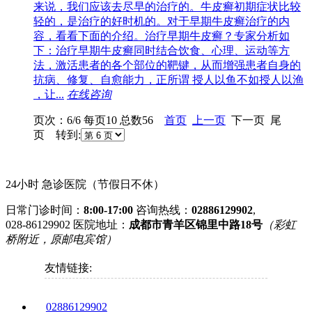
来说，我们应该去尽早的治疗的。牛皮癣初期症状比较
轻的，是治疗的好时机的。对于早期牛皮癣治疗的内
容，看看下面的介绍。治疗早期牛皮癣？专家分析如
下：治疗早期牛皮癣同时结合饮食、心理、运动等方
法，激活患者的各个部位的靶键，从而增强患者自身的
抗病、修复、自愈能力，正所谓 授人以鱼不如授人以渔
，让...
在线咨询
页次：6/6 每页10 总数56
首页
上一页
下一页 尾
页 转到:
24小时 急诊医院（节假日不休）
日常门诊时间：
8:00-17:00
咨询热线：
02886129902
,
028-86129902
医院地址：
成都市青羊区锦里中路18号
（彩虹
桥附近，原邮电宾馆）
友情链接:
02886129902