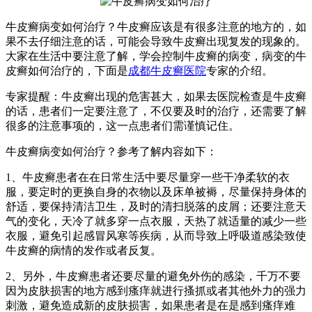
牛皮癣病变如何治疗？牛皮癣应该是有很多注意的地方的，如
果不去仔细注意的话，可能会导致牛皮癣出现复发的现象的。
大家在生活中要注意了解，学会控制牛皮癣的病变，病变的牛
皮癣如何治疗的，下面是
成都牛皮癣医院
专家的介绍。
专家提醒：牛皮癣出现的危害甚大，如果去医院检查是牛皮癣
的话，患者们一定要注意了，不仅要及时的治疗，还需要了解
很多的注意事项的，这一点患者们需谨慎记住。
牛皮癣病变如何治疗？参考了解内容如下：
1、牛皮癣患者在在日常生活中要尽量穿一些干净柔软的衣
服，要定时的更换自身的衣物以及床单被褥，尽量保持身体的
舒适，要保持清洁卫生，及时的清扫脱落的皮屑；还要注意天
气的变化，天冷了就多穿一点衣服，天热了就适量的减少一些
衣服，避免引起感冒风寒等疾病，从而导致上呼吸道感染致使
牛皮癣的病情的发作或者反复。
2、另外，牛皮癣患者还要尽量的避免外伤的感染，千万不要
因为皮肤损害的地方感到瘙痒就进行搔抓或者其他外力的强力
刺激，避免造成新的皮肤损害，如果患者是在是感到瘙痒难