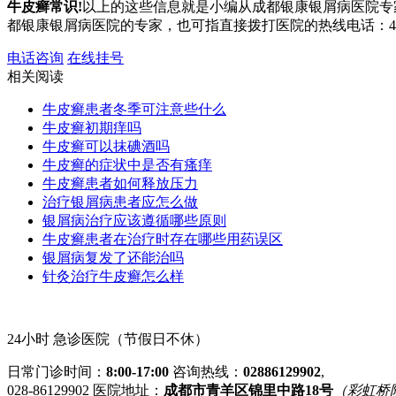
牛皮癣常识!
以上的这些信息就是小编从成都银康银屑病医院专
都银康银屑病医院的专家，也可指直接拨打医院的热线电话：400
电话咨询
在线挂号
相关阅读
牛皮癣患者冬季可注意些什么
牛皮癣初期痒吗
牛皮癣可以抹碘酒吗
牛皮癣的症状中是否有瘙痒
牛皮癣患者如何释放压力
治疗银屑病患者应怎么做
银屑病治疗应该遵循哪些原则
牛皮癣患者在治疗时存在哪些用药误区
银屑病复发了还能治吗
针灸治疗牛皮癣怎么样
24小时 急诊医院（节假日不休）
日常门诊时间：
8:00-17:00
咨询热线：
02886129902
,
028-86129902
医院地址：
成都市青羊区锦里中路18号
（彩虹桥